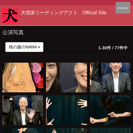
団体WEBサイトシステム - powered by
CoRich舞台芸術！-
T
menu
犬儒派リーディングアクト Official Site
o
g
g
l
公演写真
e
n
桜の森のNANA
1-30件 / 77件中
a
v
i
g
a
t
i
o
n