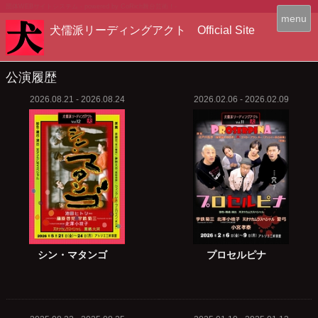
団体WEBサイトシステム - powered by
CoRich舞台芸術！-
T
menu
犬儒派リーディングアクト Official Site
o
g
g
l
公演履歴
e
2026.08.21 - 2026.08.24
2026.02.06 - 2026.02.09
n
a
v
i
g
a
t
i
o
n
シン・マタンゴ
プロセルピナ