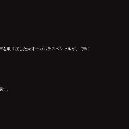
声を取り戻した天才ナカムラスペシャルが、 “声に
。
戻す。