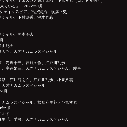
ペシャル、愛田天麻／荒木太郎、小宮孝泰（コント赤信号）
ている』 2022年9月
･シェイクスピア、宮沢賢治、横溝正史
ペシャル、下村風香、深水春彩
ペシャル、岡本子杏
月
島由紀夫
瀬みち、天才ナカムラスペシャル
雲、海野十三、夢野久作、江戸川乱歩
）、宇鉄菊三、天才ナカムラスペシャル、愛弓
童話、芥川龍之介、江戸川乱歩、小泉八雲
、天才ナカムラスペシャル
年4月
ナカムラスペシャル、松葉麻里花／小宮孝泰
4年9月
イルド
麻里花、愛弓、天才ナカムラスペシャル