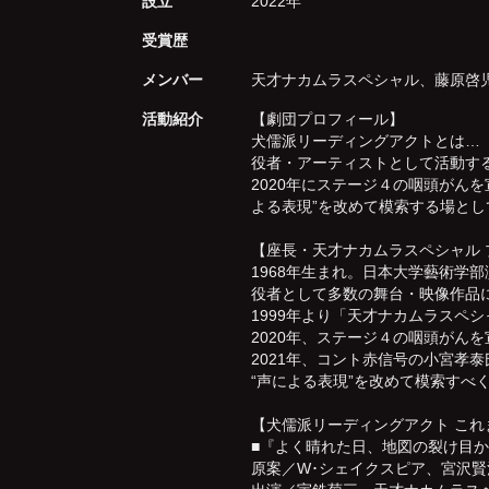
設立
2022年
受賞歴
メンバー
天才ナカムラスペシャル、藤原啓
活動紹介
【劇団プロフィール】
犬儒派リーディングアクトとは…
役者・アーティストとして活動す
2020年にステージ４の咽頭がん
よる表現”を改めて模索する場として
【座長・天才ナカムラスペシャル 
1968年生まれ。日本大学藝術学
役者として多数の舞台・映像作品
1999年より「天才ナカムラスペ
2020年、ステージ４の咽頭がん
2021年、コント赤信号の小宮孝
“声による表現”を改めて模索すべ
【犬儒派リーディングアクト これ
■『よく晴れた日、地図の裂け目か
原案／W･シェイクスピア、宮沢