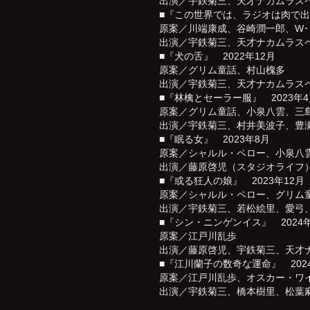
出演／宇鉄菊三、天才ナカムラス
■『この世界では、ラジオは肉で出来
原案／川端康成、谷崎潤一郎、W
出演／宇鉄菊三、天才ナカムラス
■『犬の舌』 2022年12月
原案／グリム童話、村山槐多
出演／宇鉄菊三、天才ナカムラス
■『林檎とセーラー服』 2023年4
原案／グリム童話、小泉八雲、三
出演／宇鉄菊三、村井美波子、豊
■『眠る女』 2023年8月
原案／シャルル・ペロー、小泉八
出演／藤原啓児（スタジオライフ
■『或る狂人の娘』 2023年12月
原案／シャルル・ペロー、グリム
出演／宇鉄菊三、若松絵里、愛弓
■『シン・ニンゲンイス』 2024
原案／江戸川乱歩
出演／藤原啓児、宇鉄菊三、天才
■『江川蘭子の数奇な運命』 202
原案／江戸川乱歩、オスカー・ワ
出演／宇鉄菊三、橋本樹里、松葉