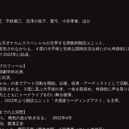
児、宇鉄菊三、北澤小枝子、愛弓、小宮孝泰、ほか
る天才ナカムラスペシャルが主宰する実験的朗読ユニット。
を宣告されながらも、４度の大手術と壮絶な闘病生活を経たのち奇跡的に
2022年に結成。
プロフィール】
部演劇学科出身。
に出演。
シャル」の名でアート活動を開始。以後、役者・アーティストとして活動
を宣告される。３度に及ぶ大手術の末、一命を取留め、奇跡的に声を取り
泰氏とともにトークライブを行い舞台復帰。
く、2022年より朗読ユニット「犬儒派リーディングアクト」を主宰。
までの上演歴】
ら、桃色の血が吹き出る』 2022年4月
賢治、横溝正史